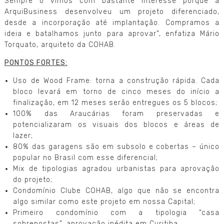
Sempre o vimos com bastante interesse porque a
ArquiBusiness desenvolveu um projeto diferenciado,
desde a incorporação até implantação. Compramos a
ideia e batalhamos junto para aprovar”, enfatiza Mário
Torquato, arquiteto da COHAB.
PONTOS FORTES:
Uso de Wood Frame: torna a construção rápida. Cada
bloco levará em torno de cinco meses do início a
finalização, em 12 meses serão entregues os 5 blocos;
100% das Araucárias foram preservadas e
potencializaram os visuais dos blocos e áreas de
lazer;
80% das garagens são em subsolo e cobertas – único
popular no Brasil com esse diferencial;
Mix de tipologias agradou urbanistas para aprovação
do projeto;
Condomínio Clube COHAB, algo que não se encontra
algo similar como este projeto em nossa Capital;
Primeiro condomínio com a tipologia “casa
sobrepostas”, aprovação inédita em Curitiba.